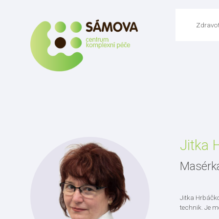
Zdravot
Jitka
Masérk
Jitka Hrbáčk
technik. Je m