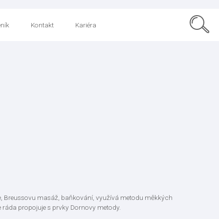
ník
Kontakt
Kariéra
sáže, Breussovu masáž, baňkování, využívá metodu měkkých
že ráda propojuje s prvky Dornovy metody.