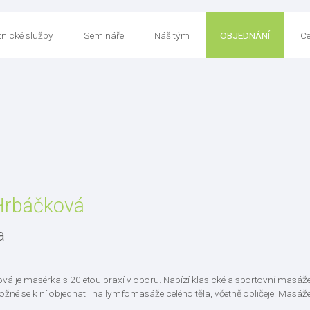
nické služby
Semináře
Náš tým
OBJEDNÁNÍ
Ce
 Hrbáčková
a
ová je masérka s 20letou praxí v oboru. Nabízí klasické a sportovní ma
ožné se k ní objednat i na lymfomasáže celého těla, včetně obličeje. Masá