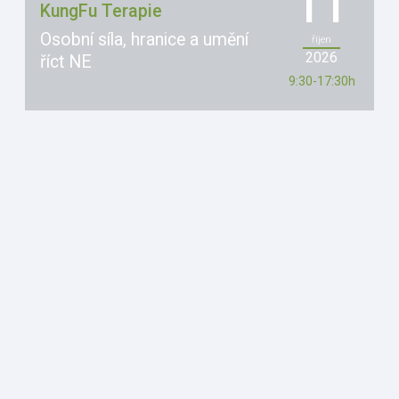
11
b
KungFu Terapie
r
Osobní síla, hranice a umění
říjen
a
2026
říct NE
z
9:30-17:30h
e
n
í
A
k
c
e