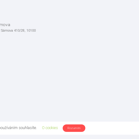
ámova
, Sámova 410/28, 10100
používáním souhlasíte.
O cookies
Rozumím