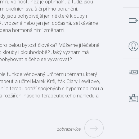
míru volnosti, než je optimální, a tudíž jsou
ím okolních svalů či přímo poranění.
y jsou pohyblivější jen některé klouby i
být vrozená nebo jen jen dočasná; setkáváme
ůsobena hormonálními změnami.
 pro celou bytost člověka? Můžeme ji léčebně
ovat klouby i dlouhodobě? Jaký význam má
 pohybovat a čeho se vyvarovat?
apie funkce věnovaný určitému tématu, který
eut a učitel Marek Král, žák Clary Lewitové,
ní a terapii potíží spojených s hypermobilitou a
í a rozšíření našeho terapeutického náhledu a
zobrazit více