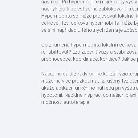
nástroje. Při hypermobilitě mají klouby vyšší 
náchylnější k bolestivému zablokování, křeč
Hypermobilita se může projevovat lokálně, kd
celkově. Tzv. celková hypermobilita může 
se s ní například u těhotných žen a je zp
Co znamená hypermobilita lokální i celková
rehabilitovat? Lze zpevnit vazy a stabiliz
propriocepce, koordinace, kondice? Jak se
Nabízíme další z řady online kurzů Fyzioter
můžeme více prozkoumat. Zkušený fyzioterap
ukáže aplikaci funkčního náhledu při vyšetře
hypotonií. Nabídne inspiraci do našich prax
možnosti autoterapie.