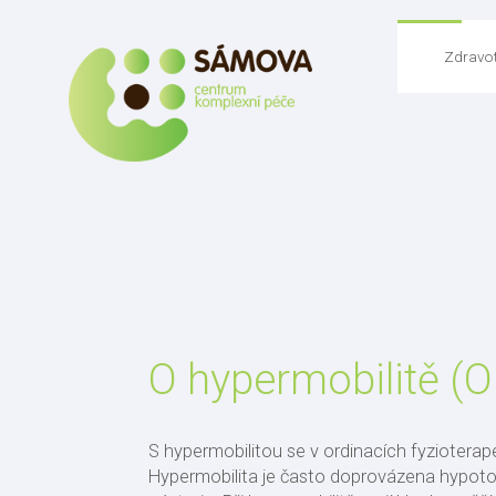
Zdravot
O hypermobilitě (
S hypermobilitou se v ordinacích fyzioterap
Hypermobilita je často doprovázena hypoton