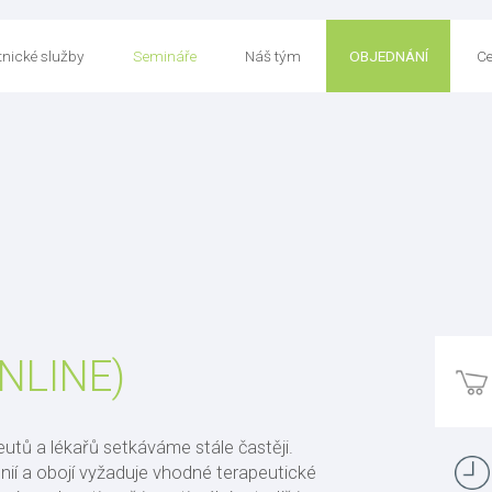
nické služby
Semináře
Náš tým
OBJEDNÁNÍ
Ce
ONLINE)
eutů a lékařů setkáváme stále častěji.
ií a obojí vyžaduje vhodné terapeutické