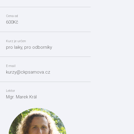
Cena od
600Kč
Kurz je určen
pro laiky, pro odborníky
E-mail
kurzy@ckpsamova.cz
Lektor
Mgr. Marek Král